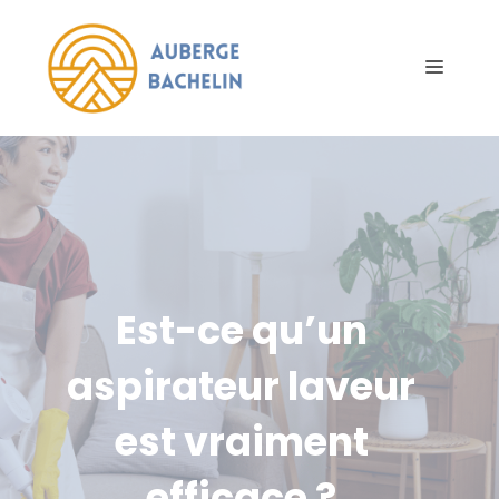
Aller
au
Menu
contenu
Est-ce qu’un
aspirateur laveur
est vraiment
efficace ?