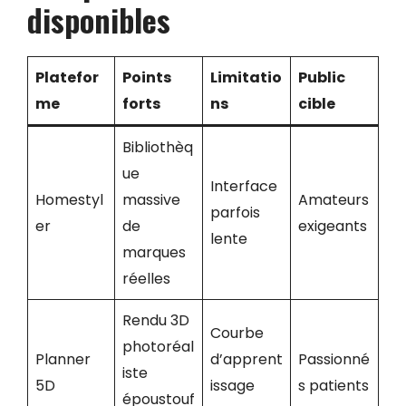
disponibles
Platefor
Points
Limitatio
Public
me
forts
ns
cible
Bibliothèq
ue
Interface
Homestyl
massive
Amateurs
parfois
er
de
exigeants
lente
marques
réelles
Rendu 3D
Courbe
photoréal
Planner
d’apprent
Passionné
iste
5D
issage
s patients
époustouf