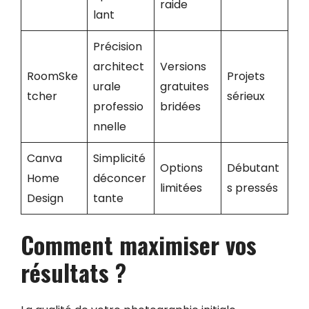
raide
lant
Précision
architect
Versions
RoomSke
Projets
urale
gratuites
tcher
sérieux
professio
bridées
nnelle
Canva
Simplicité
Options
Débutant
Home
déconcer
limitées
s pressés
Design
tante
Comment maximiser vos
résultats
?