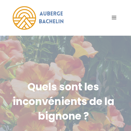
Aller
au
Menu
contenu
Quels sont les
inconvénients de la
bignone ?