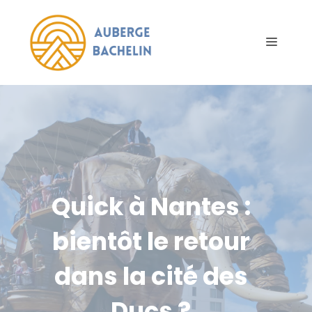
Aller
au
Menu
contenu
Quick à Nantes :
bientôt le retour
dans la cité des
Ducs ?