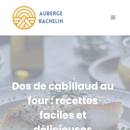
Aller
au
Menu
contenu
Dos de cabillaud au
four : recettes
faciles et
délicieuses