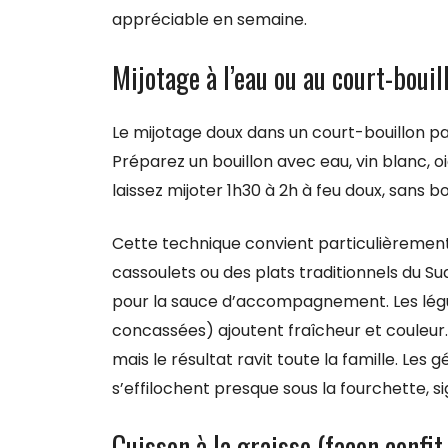
appréciable en semaine.
Mijotage à l’eau ou au court-boui
Le mijotage doux dans un court-bouillon pa
Préparez un bouillon avec eau, vin blanc, oig
laissez mijoter 1h30 à 2h à feu doux, sans bo
Cette technique convient particulièrement
cassoulets ou des plats traditionnels du Su
pour la sauce d’accompagnement. Les légu
concassées) ajoutent fraîcheur et couleu
mais le résultat ravit toute la famille. Les 
s’effilochent presque sous la fourchette, si
Cuisson à la graisse (façon confit