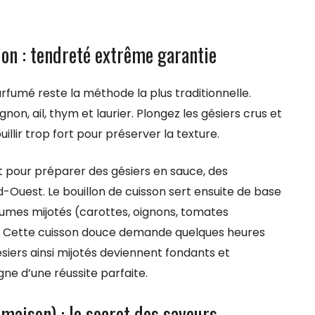
llon : tendreté extrême garantie
rfumé reste la méthode la plus traditionnelle.
non, ail, thym et laurier. Plongez les gésiers crus et
uillir trop fort pour préserver la texture.
 pour préparer des gésiers en sauce, des
d-Ouest. Le bouillon de cuisson sert ensuite de base
mes mijotés (carottes, oignons, tomates
r. Cette cuisson douce demande quelques heures
gésiers ainsi mijotés deviennent fondants et
gne d’une réussite parfaite.
 maison) : le secret des saveurs