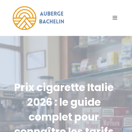
Aller
au
Menu
contenu
Prix cigarette Italie
2026 : le guide
complet pour
connaître les tarifs