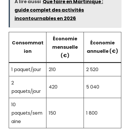
À lire aussi
Que faire en Martinique :
guide complet des activités
incontournables en 2026
Économie
Consommat
Économie
mensuelle
ion
annuelle (€)
(€)
1 paquet/jour
210
2 520
2
420
5 040
paquets/jour
10
paquets/sem
150
1 800
aine