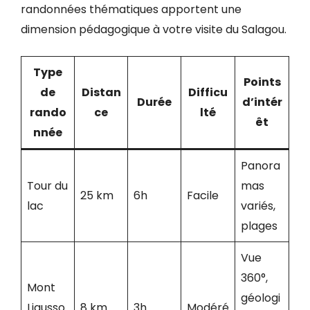
randonnées thématiques apportent une
dimension pédagogique à votre visite du Salagou.
Type
Points
de
Distan
Difficu
Durée
d’intér
rando
ce
lté
êt
nnée
Panora
Tour du
mas
25 km
6h
Facile
lac
variés,
plages
Vue
360°,
Mont
géologi
Liausso
8 km
3h
Modéré