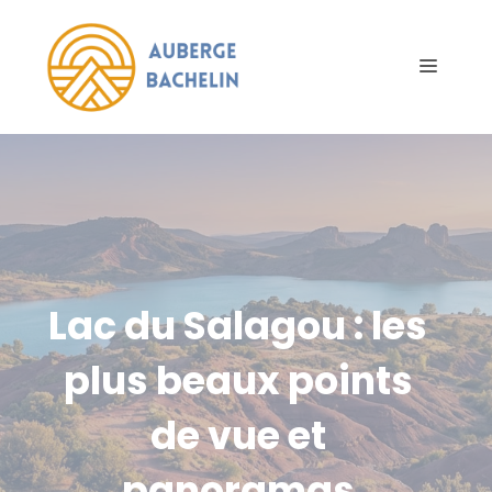
Aller
au
Menu
contenu
Lac du Salagou : les
plus beaux points
de vue et
panoramas