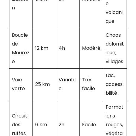
e
n
volcani
que
Boucle
Chaos
de
dolomit
12 km
4h
Modéré
Mourèz
ique,
e
villages
Lac,
Voie
Variabl
Très
25 km
accessi
verte
e
facile
bilité
Format
Circuit
ions
des
6 km
2h
Facile
rouges,
ruffes
végéta